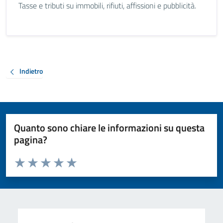
Tasse e tributi su immobili, rifiuti, affissioni e pubblicità.
Indietro
Quanto sono chiare le informazioni su questa
pagina?
Valuta da 1 a 5 stelle la pagina
Valuta 1 stelle su 5
Valuta 2 stelle su 5
Valuta 3 stelle su 5
Valuta 4 stelle su 5
Valuta 5 stelle su 5