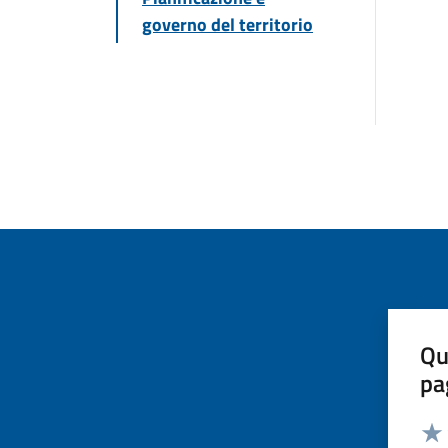
governo del territorio
Qu
pa
Valut