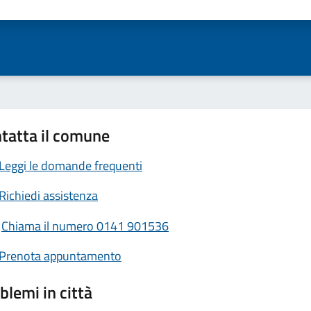
ta 1 stelle su 5
Valuta 2 stelle su 5
Valuta 3 stelle su 5
Valuta 4 stelle su 5
Valuta 5 stelle su 5
tatta il comune
Leggi le domande frequenti
Richiedi assistenza
Chiama il numero 0141 901536
Prenota appuntamento
blemi in città