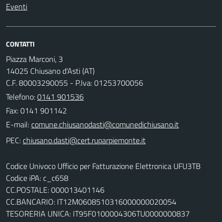
Eventi
CONTATTI
Piazza Marconi, 3
14025 Chiusano d'Asti (AT)
C.F. 80003290055 - P.Iva: 01253700056
Telefono:
0141 901536
Fax: 0141 901142
E-mail:
PEC:
Codice Univoco Ufficio per Fatturazione Elettronica UFU3TB
Codice iPA: c_c658
CC.POSTALE: 000013401146
CC.BANCARIO: IT12M0608510316000000020054
TESORERIA UNICA: IT95F0100004306TU0000000837