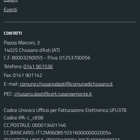
Eventi
CONTATTI
Piazza Marconi, 3
14025 Chiusano d'Asti (AT)
C.F. 80003290055 - P.Iva: 01253700056
Telefono:
0141 901536
Fax: 0141 901142
E-mail:
PEC:
Codice Univoco Ufficio per Fatturazione Elettronica UFU3TB
Codice iPA: c_c658
CC.POSTALE: 000013401146
CC.BANCARIO: IT12M0608510316000000020054
TESORERIA UNICA: IT95F0100004306TU0000000837